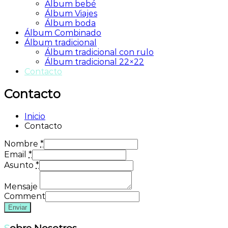
Álbum bebé
Álbum Viajes
Álbum boda
Álbum Combinado
Álbum tradicional
Álbum tradicional con rulo
Álbum tradicional 22×22
Contacto
Contacto
Inicio
Contacto
Nombre
*
Email
*
Asunto
*
Mensaje
Comment
Enviar