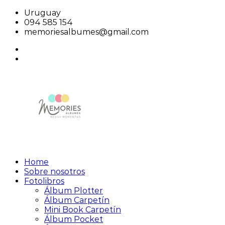
Saltar
Uruguay
al
094 585 154
contenido
memoriesalbumes@gmail.com
facebook
instagram
Home
Memories
Reviví
Sobre nosotros
Álbumes
Momentos
Fotolibros
Álbum Plotter
Álbum Carpetín
Mini Book Carpetín
Álbum Pocket