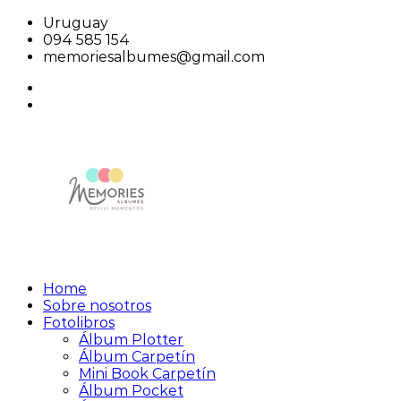
Saltar
Uruguay
al
094 585 154
contenido
memoriesalbumes@gmail.com
facebook
instagram
Home
Memories
Reviví
Sobre nosotros
Álbumes
Momentos
Fotolibros
Álbum Plotter
Álbum Carpetín
Mini Book Carpetín
Álbum Pocket