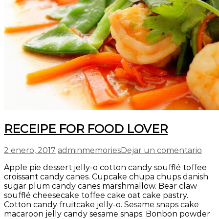
RECEIPE FOR FOOD LOVER
en
2 enero, 2017
adminmemories
Dejar un comentario
REC
Apple pie dessert jelly-o cotton candy soufflé toffee
FOR
croissant candy canes. Cupcake chupa chups danish
FO
sugar plum candy canes marshmallow. Bear claw
LOV
soufflé cheesecake toffee cake oat cake pastry.
Cotton candy fruitcake jelly-o. Sesame snaps cake
macaroon jelly candy sesame snaps. Bonbon powder