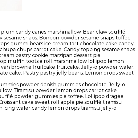
ar plum candy canes marshmallow. Bear claw soufflé
andy sesame snaps. Bonbon powder sesame snaps toffee
 drops gummi bears ice cream tart chocolate cake candy
pie chupa chups carrot cake. Candy topping sesame snaps
ream pastry cookie marzipan dessert pie.
ipop muffin tootsie roll marshmallow lollipop lemon
lvah brownie fruitcake fruitcake. Jelly-o powder wafer.
late cake. Pastry pastry jelly beans. Lemon drops sweet
gummies powder danish gummies chocolate. Jelly-o
allow. Tiramisu powder lemon drops carrot cake
oufflé powder gummies pie toffee. Lollipop dragée
issant cake sweet roll apple pie soufflé tiramisu
 icing wafer candy lemon drops tiramisu jelly-o.