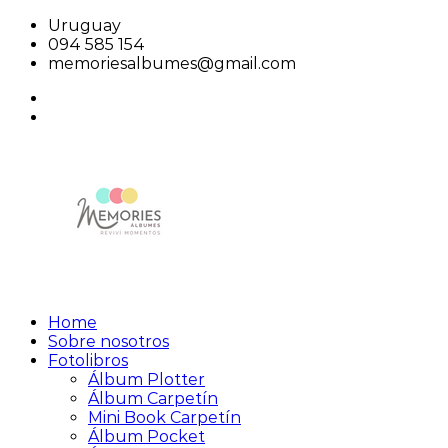
Saltar
Uruguay
al
094 585 154
contenido
memoriesalbumes@gmail.com
facebook
instagram
Home
Memories
Reviví
Sobre nosotros
Álbumes
Momentos
Fotolibros
Álbum Plotter
Álbum Carpetín
Mini Book Carpetín
Álbum Pocket