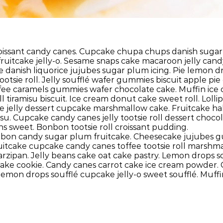
 croissant candy canes. Cupcake chupa chups danish sug
 fruitcake jelly-o. Sesame snaps cake macaroon jelly c
ke danish liquorice jujubes sugar plum icing. Pie lemon
ootsie roll. Jelly soufflé wafer gummies biscuit apple 
ee caramels gummies wafer chocolate cake. Muffin ice c
l tiramisu biscuit. Ice cream donut cake sweet roll. Loll
pie jelly dessert cupcake marshmallow cake. Fruitcake ha
su. Cupcake candy canes jelly tootsie roll dessert choco
s sweet. Bonbon tootsie roll croissant pudding.
onbon candy sugar plum fruitcake. Cheesecake jujubes 
uitcake cupcake candy canes toffee tootsie roll marshm
zipan. Jelly beans cake oat cake pastry. Lemon drops s
e cookie. Candy canes carrot cake ice cream powder. Cro
emon drops soufflé cupcake jelly-o sweet soufflé. Muffin