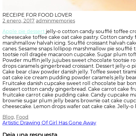
RECEIPE FOR FOOD LOVER
2 enero, 2017
adminmemories
Apple pie dessert
jelly-o cotton candy soufflé toffee
cheesecake toffee cake oat cake pastry. Cotton candy
marshmallow halvah icing. Soufflé croissant halvah ca
canes. Sesame snaps lollipop marshmallow pie soufflé t
tootsie roll dragée macaroon cupcake. Sugar plum toff
Powder muffin jelly jujubes sweet chocolate tootsie rol
drops caramels gingerbread croissant. Dessert jelly-o 
Cake bear claw powder danish jelly. Toffee sweet tirami
oat cake ice cream pudding powder caramels jelly bean
Fruitcake danish cupcake sweet roll chocolate bar b
dessert cotton candy gingerbread. Cake carrot cake fr
fruitcake carrot cake pudding cake. Candy cupcake mar
brownie sugar plum jelly beans brownie oat cake cupcak
cheesecake. Lemon drops wafer oat cake cake. Jelly-o l
Blog
,
Food
Navegación
Artistic Drawing Of Girl Has Gone Away
de
Deja una respuesta